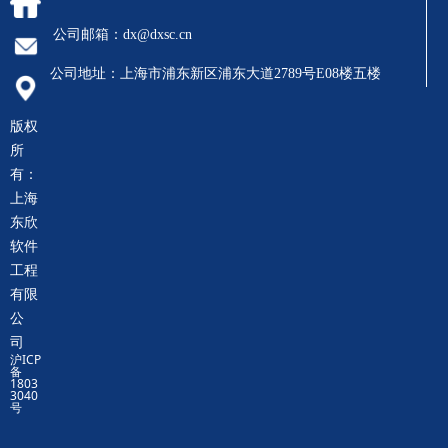
公司邮箱：
dx@dxsc.cn
公司地址：
上海市浦东新区浦东大道2789号E08楼五楼
版权
所
有：
上海
东欣
软件
工程
有限
公
司
沪ICP
备
1803
3040
号