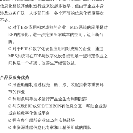
信息化相较其他制造行业来说起步较早，但由于企业本身
涉及业务广泛，人多部门多，各个环节的信息化程度层次
不齐。
Ø
对于
ERP
应用相对成熟的企业，MES系统的应用是对
ERP的深化，进一步挖掘压缩成本的空间，迈上新台
阶。
Ø
对于
ERP
和数字化设备应用相对成熟的企业，通过
MES系统可在ERP与数字化设备或现场一些特定作业之
间构建一个桥梁，改善生产经营效益。
产品及服务优势
Ø
涵盖船舶制造过程壳、舾、涂、装配搭载等重要环
节的作业
Ø
利用条码等技术进行产品全生命周期跟踪
Ø
与东欣
ERP
或SPD/TRIBON有信息交互，帮助企业形
成造船数字化集成平台
Ø
拥有多年船舶企业
MES
的实施经验
Ø
由资深造船信息化专家和
IT
精英组成的团队