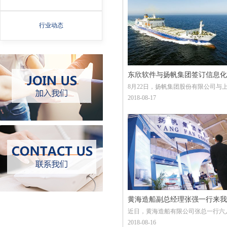
行业动态
东欣软件与扬帆集团签订信息化
​8月22日，扬帆集团股份有限公司与
设合作框架协议
东欣软件工程有限公司，就扬帆集团
2018-08-17
化建设项目在上海召开战略合作框架
签约仪式。扬帆集团董事长李明东、
中华CIO程庆和、扬帆集团总工程师
华、东欣软件副总经理张荣等出席签
式。
黄海造船副总经理张强一行来我
近日，黄海造船有限公司张总一行六
司调研东欣ERP运作情况
我单位，就东欣软件公司的生产计划
2018-08-16