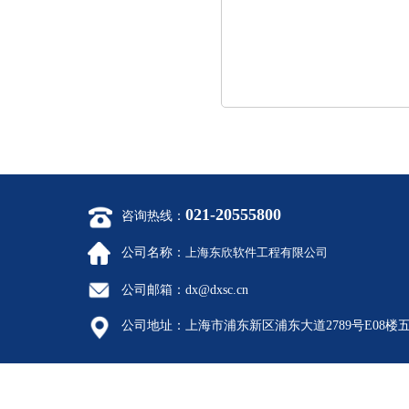
本管理，SPDM系统在沪东中华造船
运作情况进行了充分了解与交流。双
进一步合作达成了共识。
021-20555800
咨询热线：
公司名称：
上海东欣软件工程有限公司
公司邮箱：
dx@dxsc.cn
公司地址：
上海市浦东新区浦东大道2789号E08楼